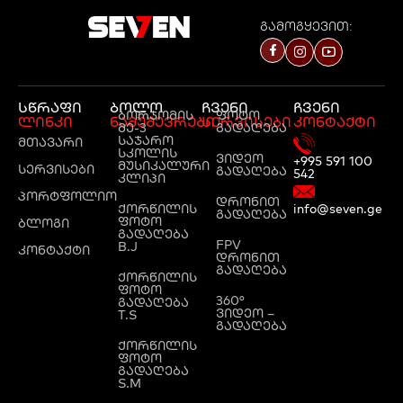
გამოგყევით:
სწრაფი
ბოლო
ჩვენი
ჩვენი
ბორჯომის
ფოტო
ლინკი
ნამუშევრები
სერვისები
კონტაქტი
მე-3
გადაღება
საჯარო
მთავარი
სკოლის
ვიდეო
+995 591 100
მუსიკალური
სერვისები
გადაღება
542
კლიპი
პორტფოლიო
დრონით
ქორწილის
info@seven.ge
გადაღება
ფოტო
ბლოგი
გადაღება
FPV
B.J
კონტაქტი
დრონით
გადაღება
ქორწილის
ფოტო
360°
გადაღება
ვიდეო –
T.S
გადაღება
ქორწილის
ფოტო
გადაღება
S.M