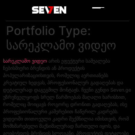
Portfolio Type:
სარეკლამო ვიდეო
სარეკლამო ვიდეო
არის ეფექტური საშუალება
ნებისმიერი ბრენდის ან პროდუქტის
პოპულარიზაციისთვის, რომელიც აერთიანებს
კრეატიულ ხედვას, პროფესიონალურ გადაღებას და
დეტალურად დაგეგმილ მონტაჟს. ჩვენი გუნდი Seven.ge
უზრუნველყოფს სრულ წარმოებას მაღალი ხარისხით,
რომელიც მოიცავს როგორც დრონით გადაღებას, ისე
პროფესიონალური კამერებით ჩაწერილ კადრებს.
ვიდეოში თითოეული კადრი შექმნილია იმისთვის, რომ
მომხმარებელი მაქსიმალურად ჩართული იყოს, და
აღიბეჭდოს ბრენდის სლოგანი, პროდუქტის დეტალები