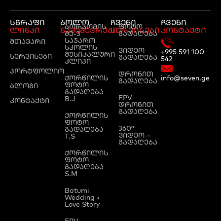
სწრაფი
ბოლო
ჩვენი
ჩვენი
ბორჯომის
ფოტო
ლინკი
ნამუშევრები
სერვისები
კონტაქტი
მე-3
გადაღება
საჯარო
მთავარი
სკოლის
ვიდეო
+995 591 100
მუსიკალური
სერვისები
გადაღება
542
კლიპი
პორტფოლიო
დრონით
ქორწილის
info@seven.ge
გადაღება
ფოტო
ბლოგი
გადაღება
FPV
B.J
კონტაქტი
დრონით
გადაღება
ქორწილის
ფოტო
360°
გადაღება
ვიდეო –
T.S
გადაღება
ქორწილის
ფოტო
გადაღება
S.M
Batumi
Wedding •
Love Story
FPV