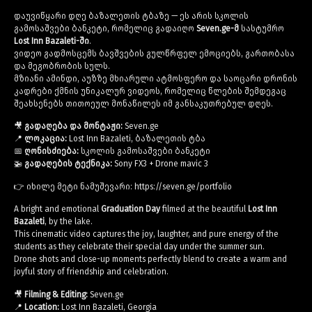
დაუვიწყარი დღე ბაზალეთის ტბაზე — ეს არის სკოლის
გამოსაშვები ბანკეტი, რომელიც გადაიღო
Seven.ge-მ
სასტუმრო
Lost Inn Bazaleti-ში
.
ვიდეო გადმოსცემს ბავშვების გულწრფელ ემოციებს, გართობასა
და მეგობრობის სულს.
მზიანი ამინდი, აუზზე მხიარული ატმოსფერო და საოცარი დრონის
კადრები ქმნის უნიკალურ ვიდეოს, რომელიც წლების შემდეგაც
შეახსენებს თითოეულ მონაწილეს იმ განსაკუთრებულ დღეს.
🎥
გადაღება და მონტაჟი:
Seven.ge
📍
ლოკაცია:
Lost Inn Bazaleti, ბაზალეთის ტბა
📅
ღონისძიება:
სკოლის გამოსაშვები ბანკეტი
🚁
გადაღების ტექნიკა:
Sony FX3 + Drone mavic 3
👉 იხილე მეტი ნამუშევარი:
https://seven.ge/portfolio
A bright and emotional
Graduation Day
filmed at the beautiful
Lost Inn
Bazaleti
, by the lake.
This cinematic video captures the joy, laughter, and pure energy of the
students as they celebrate their special day under the summer sun.
Drone shots and close-up moments perfectly blend to create a warm and
joyful story of friendship and celebration.
🎥
Filming & Editing:
Seven.ge
📍
Location:
Lost Inn Bazaleti, Georgia