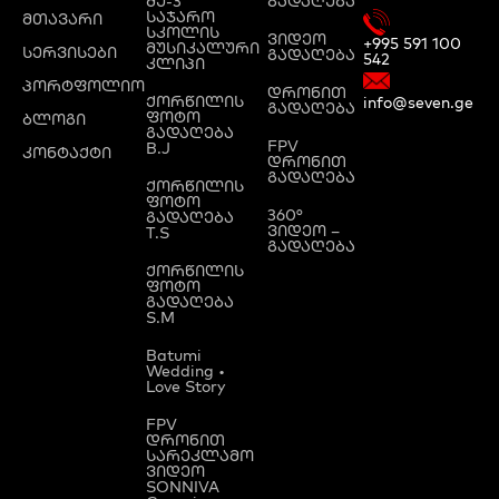
მე-3
გადაღება
საჯარო
მთავარი
სკოლის
ვიდეო
+995 591 100
მუსიკალური
სერვისები
გადაღება
542
კლიპი
პორტფოლიო
დრონით
ქორწილის
info@seven.ge
გადაღება
ფოტო
ბლოგი
გადაღება
FPV
B.J
კონტაქტი
დრონით
გადაღება
ქორწილის
ფოტო
360°
გადაღება
ვიდეო –
T.S
გადაღება
ქორწილის
ფოტო
გადაღება
S.M
Batumi
Wedding •
Love Story
FPV
დრონით
სარეკლამო
ვიდეო
SONNIVA