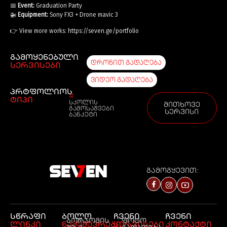
📅
Event:
Graduation Party
🚁
Equipment:
Sony FX3 + Drone mavic 3
👉 View more works:
https://seven.ge/portfolio
გამოყენებული
დრონით გადაღება
სერვისები
ვიდეო გადაღება
პრტფოლიოს
#
ტიპი
სკოლის
მითხოვე
გამოსაშვები
სერვისი
ბანკეტი
გამოგყევით:
სწრაფი
ბოლო
ჩვენი
ჩვენი
ბორჯომის
ფოტო
ლინკი
ნამუშევრები
სერვისები
კონტაქტი