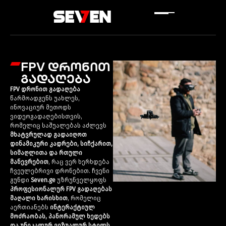
FPV დრონით
გადაღება
FPV დრონით გადაღება
წარმოადგენს უახლეს,
ინოვაციურ მეთოდს
ვიდეოგადაღებისთვის,
რომელიც საშუალებას აძლევს
მხატვრულად გადაიღოთ
დინამიკური კადრები, სიჩქარით,
სიმაღლითა და რთული
მანევრებით
, რაც ვერ ხერხდება
ჩვეულებრივი დრონებით. ჩვენი
გუნდი
Seven.ge
უზრუნველყოფს
პროფესიონალურ FPV გადაღებას
მაღალი ხარისხით
, რომელიც
აერთიანებს
ინტერაქტიულ
მოძრაობას, პანორამულ ხედებს
და უნიკალურ ვიზუალურ სტილს
.