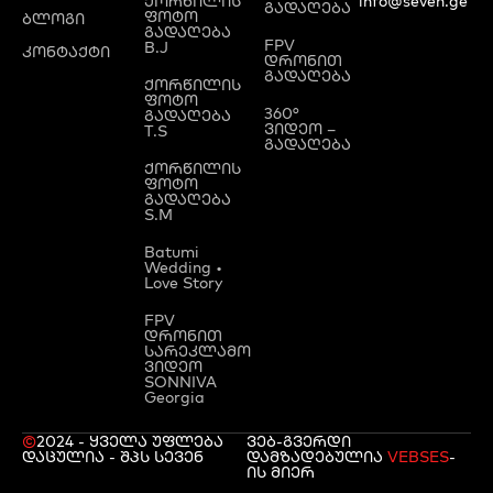
ქორწილის
info@seven.ge
გადაღება
ფოტო
ბლოგი
გადაღება
FPV
B.J
კონტაქტი
დრონით
გადაღება
ქორწილის
ფოტო
360°
გადაღება
ვიდეო –
T.S
გადაღება
ქორწილის
ფოტო
გადაღება
S.M
Batumi
Wedding •
Love Story
FPV
დრონით
სარეკლამო
ვიდეო
SONNIVA
Georgia
©
2024 - ყველა უფლება
ვებ-გვერდი
დაცულია - შპს სევენ
დამზადებულია
VEBSES
-
ის მიერ