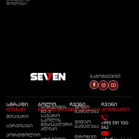
ფოტოები
გამოგყევით:
სწრაფი
ბოლო
ჩვენი
ჩვენი
ბორჯომის
ფოტო
ლინკი
ნამუშევრები
სერვისები
კონტაქტი
მე-3
გადაღება
საჯარო
მთავარი
სკოლის
ვიდეო
+995 591 100
მუსიკალური
სერვისები
გადაღება
542
კლიპი
პორტფოლიო
დრონით