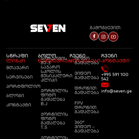
გამოგყევით:
სწრაფი
ბოლო
ჩვენი
ჩვენი
ბორჯომის
ფოტო
ლინკი
ნამუშევრები
სერვისები
კონტაქტი
მე-3
გადაღება
საჯარო
მთავარი
სკოლის
ვიდეო
+995 591 100
მუსიკალური
სერვისები
გადაღება
542
კლიპი
პორტფოლიო
დრონით
ქორწილის
info@seven.ge
გადაღება
ფოტო
ბლოგი
გადაღება
FPV
B.J
კონტაქტი
დრონით
გადაღება
ქორწილის
ფოტო
360°
გადაღება
ვიდეო –
T.S
გადაღება
ქორწილის