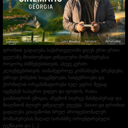
დრონით გადაღება საქართველოში დღეს ერთ-ერთი
ყველაზე მოთხოვნადი ვიზუალური მომსახურებაა
როგორც ბიზნესებისთვის, ასევე კერძო
კლიენტებისთვის. თანამედროვე კომპანიები, ბრენდები,
უძრავი ქონების სააგენტოები, სასტუმროები და
ქორწილის ორგანიზატორები სულ უფრო მეტად
იყენებენ საჰაერო ვიდეო და ფოტოს, რათა
გაამძაფრონ ემოცია, აჩვენონ სივრცე მასშტაბურად და
მიაღწიონ ძლიერ ვიზუალურ ეფექტს. Seven.ge დრონით
გადაღება გთავაზობთ სრულ პროფესიონალურ
მომსახურებას მაღალ ხარისხზე ორიენტირებული
ტექნიკით და […]