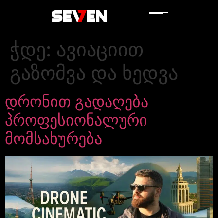
ჭდე:
ავიაციით
გაზომვა და ხედვა
დრონით გადაღება
პროფესიონალური
მომსახურება