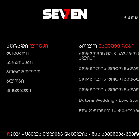
გამოგ
სწრაფი
ლინკი
ბოლო
ნამუშევრები
მთავარი
ბორჯომის მე-3 საჯარო
კლიპი
სერვისები
ქორწილის ფოტო გადაღე
პორტფოლიო
ქორწილის ფოტო გადაღე
ბლოგი
ქორწილის ფოტო გადაღ
კონტაქტი
Batumi Wedding • Love Stor
FPV დრონით სარეკლამო
©
2024 - ყველა უფლება დაცულია - შპს სევენ
ვებ-გვე