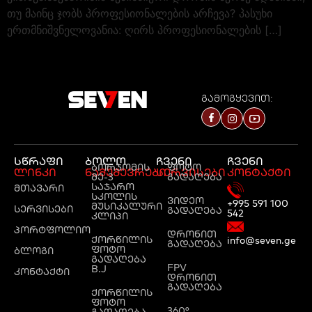
თუ მაინც ჯობს პროფესიონალების არჩევა? პასუხი
ერთმნიშვნელოვანია: ღირს პროფესიონალების […]
გამოგყევით:
სწრაფი
ბოლო
ჩვენი
ჩვენი
ბორჯომის
ფოტო
ლინკი
ნამუშევრები
სერვისები
კონტაქტი
მე-3
გადაღება
საჯარო
მთავარი
სკოლის
ვიდეო
+995 591 100
მუსიკალური
სერვისები
გადაღება
542
კლიპი
პორტფოლიო
დრონით
ქორწილის
info@seven.ge
გადაღება
ფოტო
ბლოგი
გადაღება
FPV
B.J
კონტაქტი
დრონით
გადაღება
ქორწილის
ფოტო
360°