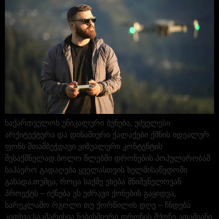
საქართველოს უნიკალური ბუნება, უძველესი
არქიტექტურა და დინამიური ქალაქები ქმნის იდეალურ
ფონს შთამბეჭდავი ვიზუალური კონტენტის
შესაქმნელად.ბოლო წლებში დრონების პოპულარობამ
საჰაერო გადაღება ყველასთვის ხელმისაწვდომი
გახადა.თუმცა, როცა საქმე ეხება მნიშვნელოვან
პროექტს – იქნება ეს უძრავი ქონების გაყიდვა,
სარეკლამო რგოლი თუ ქორწილის დღე – ჩნდება
კითხვა:საკმარისია ნებისმიერი დრონის მქონე ადამიანი,