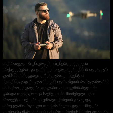
საქართველოს უნიკალური ბუნება, უძველესი
არქიტექტურა და დინამიური ქალაქები ქმნის იდეალურ
ფონს შთამბეჭდავი ვიზუალური კონტენტის
შესაქმნელად.ბოლო წლებში დრონების პოპულარობამ
საჰაერო გადაღება ყველასთვის ხელმისაწვდომი
გახადა.თუმცა, როცა საქმე ეხება მნიშვნელოვან
პროექტს – იქნება ეს უძრავი ქონების გაყიდვა,
სარეკლამო რგოლი თუ ქორწილის დღე – ჩნდება
კითხვა:საკმარისია ნებისმიერი დრონის მქონე ადამიანი,