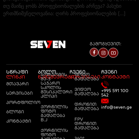
თუ მაინც ჯობს პროფესიონალების არჩევა? პასუხი
ერთმნიშვნელოვანია: ღირს პროფესიონალების […]
გამოგყევით:
სწრაფი
ბოლო
ჩვენი
ჩვენი
ბორჯომის
ფოტო
ლინკი
ნამუშევრები
სერვისები
კონტაქტი
მე-3
გადაღება
საჯარო
მთავარი
სკოლის
ვიდეო
+995 591 100
მუსიკალური
სერვისები
გადაღება
542
კლიპი
პორტფოლიო
დრონით
ქორწილის
info@seven.ge
გადაღება
ფოტო
ბლოგი
გადაღება
FPV
B.J
კონტაქტი
დრონით
გადაღება
ქორწილის
ფოტო
360°