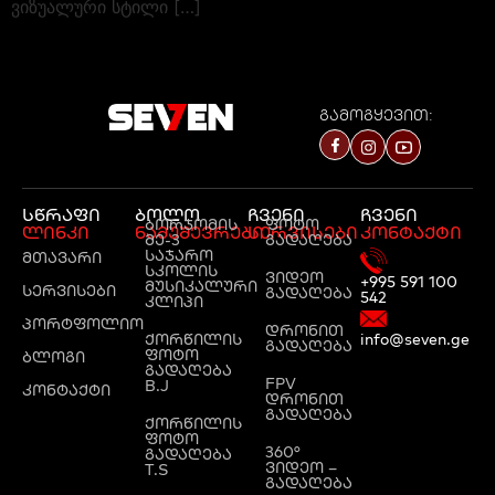
ვიზუალური სტილი […]
გამოგყევით:
სწრაფი
ბოლო
ჩვენი
ჩვენი
ბორჯომის
ფოტო
ლინკი
ნამუშევრები
სერვისები
კონტაქტი
მე-3
გადაღება
საჯარო
მთავარი
სკოლის
ვიდეო
+995 591 100
მუსიკალური
სერვისები
გადაღება
542
კლიპი
პორტფოლიო
დრონით
ქორწილის
info@seven.ge
გადაღება
ფოტო
ბლოგი
გადაღება
FPV
B.J
კონტაქტი
დრონით
გადაღება
ქორწილის
ფოტო
360°
გადაღება
ვიდეო –
T.S
გადაღება