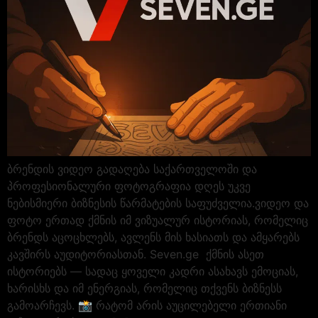
ბრენდის ვიდეო გადაღება საქართველოში და
პროფესიონალური ფოტოგრაფია დღეს უკვე
ნებისმიერი ბიზნესის წარმატების საფუძველია.ვიდეო და
ფოტო ერთად ქმნის იმ ვიზუალურ ისტორიას, რომელიც
ბრენდს აცოცხლებს, ავლენს მის ხასიათს და ამყარებს
კავშირს აუდიტორიასთან. Seven.ge ქმნის ასეთ
ისტორიებს — სადაც ყოველი კადრი ასახავს ემოციას,
ხარისხს და იმ ენერგიას, რომელიც თქვენს ბიზნესს
გამოარჩევს. 📸 რატომ არის აუცილებელი ერთიანი