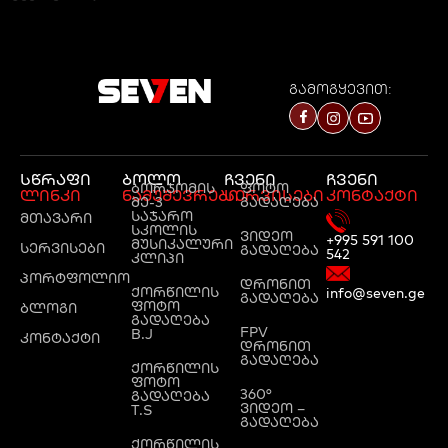
გამოგყევით:
სწრაფი
ბოლო
ჩვენი
ჩვენი
ბორჯომის
ფოტო
ლინკი
ნამუშევრები
სერვისები
კონტაქტი
მე-3
გადაღება
საჯარო
მთავარი
სკოლის
ვიდეო
+995 591 100
მუსიკალური
სერვისები
გადაღება
542
კლიპი
პორტფოლიო
დრონით
ქორწილის
info@seven.ge
გადაღება
ფოტო
ბლოგი
გადაღება
FPV
B.J
კონტაქტი
დრონით
გადაღება
ქორწილის
ფოტო
360°
გადაღება
ვიდეო –
T.S
გადაღება
ქორწილის