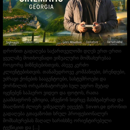
დრონით გადაღება საქართველოში დღეს ერთ-ერთი
ყველაზე მოთხოვნადი ვიზუალური მომსახურებაა
როგორც ბიზნესებისთვის, ასევე კერძო
კლიენტებისთვის. თანამედროვე კომპანიები, ბრენდები,
უძრავი ქონების სააგენტოები, სასტუმროები და
ქორწილის ორგანიზატორები სულ უფრო მეტად
იყენებენ საჰაერო ვიდეო და ფოტოს, რათა
გაამძაფრონ ემოცია, აჩვენონ სივრცე მასშტაბურად და
მიაღწიონ ძლიერ ვიზუალურ ეფექტს. Seven.ge დრონით
გადაღება გთავაზობთ სრულ პროფესიონალურ
მომსახურებას მაღალ ხარისხზე ორიენტირებული
ტექნიკით და […]