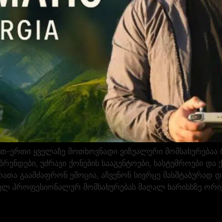
-ერთი ყველაზე მოთხოვნადი ვიზუალური მომსახურებაა რო
 ბრენდები, უძრავი ქონების სააგენტოები, სასტუმროები 
რათა გაამძაფრონ ემოცია, აჩვენონ სივრცე მასშტაბურად 
ულ პროფესიონალურ მომსახურებას მაღალ ხარისხზე ორიე