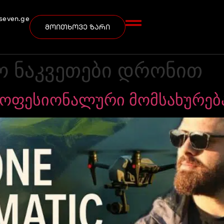
seven.ge
მოითხოვე ზარი
ო ნაკვეთები დრონით
ოფესიონალური მომსახურებ