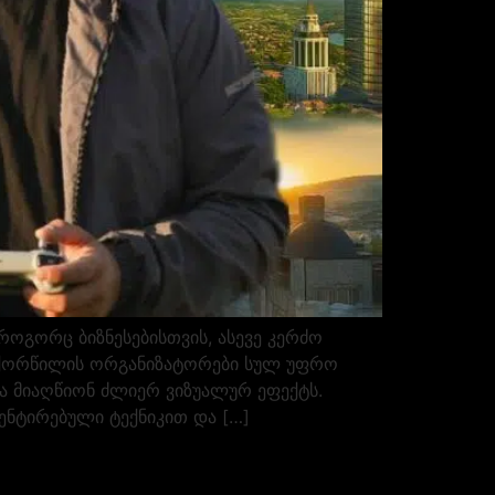
გორც ბიზნესებისთვის, ასევე კერძო
და ქორწილის ორგანიზატორები სულ უფრო
და მიაღწიონ ძლიერ ვიზუალურ ეფექტს.
ნტირებული ტექნიკით და […]