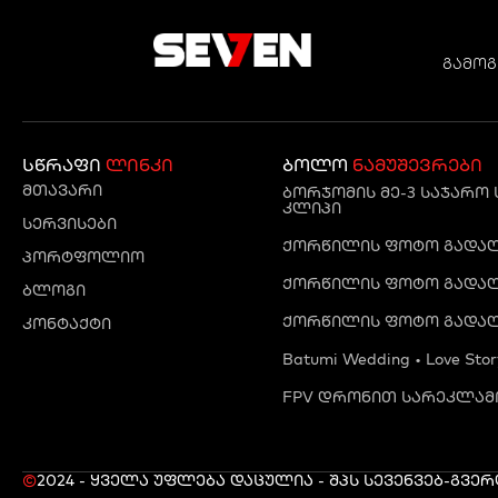
გამოგ
სწრაფი
ლინკი
ბოლო
ნამუშევრები
მთავარი
ბორჯომის მე-3 საჯარო
კლიპი
სერვისები
ქორწილის ფოტო გადაღე
პორტფოლიო
ქორწილის ფოტო გადაღე
ბლოგი
ქორწილის ფოტო გადაღ
კონტაქტი
Batumi Wedding • Love Stor
FPV დრონით სარეკლამო
©
2024 - ყველა უფლება დაცულია - შპს სევენ
ვებ-გვე