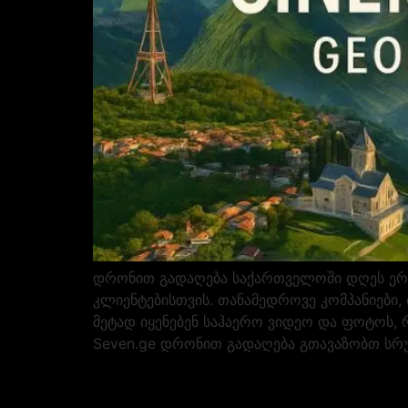
დრონით გადაღება საქართველოში დღეს ერთ
კლიენტებისთვის. თანამედროვე კომპანიები,
მეტად იყენებენ საჰაერო ვიდეო და ფოტოს, 
Seven.ge დრონით გადაღება გთავაზობთ სრ