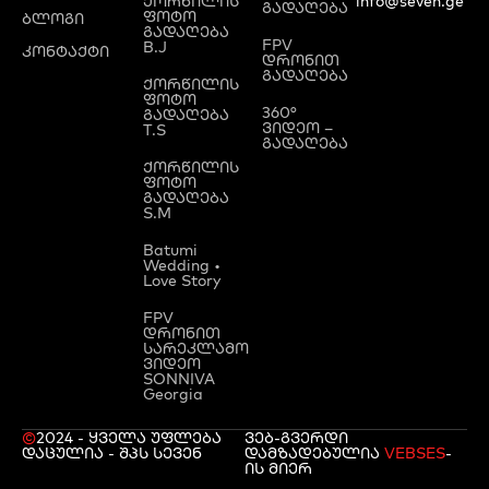
ქორწილის
info@seven.ge
გადაღება
ფოტო
ბლოგი
გადაღება
FPV
B.J
კონტაქტი
დრონით
გადაღება
ქორწილის
ფოტო
360°
გადაღება
ვიდეო –
T.S
გადაღება
ქორწილის
ფოტო
გადაღება
S.M
Batumi
Wedding •
Love Story
FPV
დრონით
სარეკლამო
ვიდეო
SONNIVA
Georgia
©
2024 - ყველა უფლება
ვებ-გვერდი
დაცულია - შპს სევენ
დამზადებულია
VEBSES
-
ის მიერ