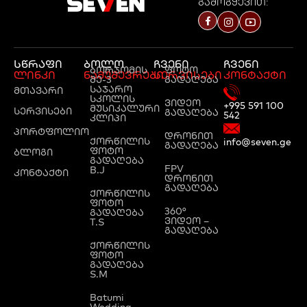
გამოგყევით:
სწრაფი
ბოლო
ჩვენი
ჩვენი
ბორჯომის
ფოტო
ლინკი
ნამუშევრები
სერვისები
კონტაქტი
მე-3
გადაღება
საჯარო
მთავარი
სკოლის
ვიდეო
+995 591 100
მუსიკალური
სერვისები
გადაღება
542
კლიპი
პორტფოლიო
დრონით
ქორწილის
info@seven.ge
გადაღება
ფოტო
ბლოგი
გადაღება
FPV
B.J
კონტაქტი
დრონით
გადაღება
ქორწილის
ფოტო
360°
გადაღება
ვიდეო –
T.S
გადაღება
ქორწილის
ფოტო
გადაღება
S.M
Batumi