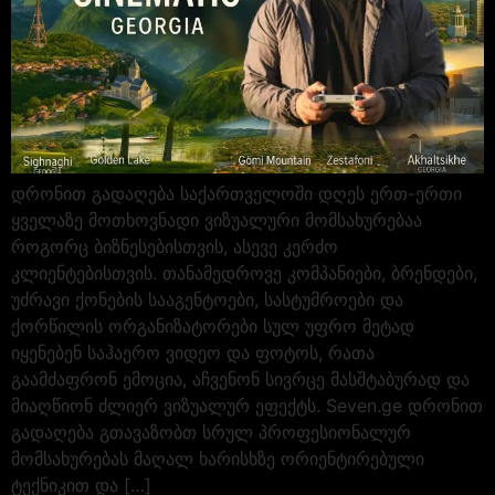
დრონით გადაღება საქართველოში დღეს ერთ-ერთი
ყველაზე მოთხოვნადი ვიზუალური მომსახურებაა
როგორც ბიზნესებისთვის, ასევე კერძო
კლიენტებისთვის. თანამედროვე კომპანიები, ბრენდები,
უძრავი ქონების სააგენტოები, სასტუმროები და
ქორწილის ორგანიზატორები სულ უფრო მეტად
იყენებენ საჰაერო ვიდეო და ფოტოს, რათა
გაამძაფრონ ემოცია, აჩვენონ სივრცე მასშტაბურად და
მიაღწიონ ძლიერ ვიზუალურ ეფექტს. Seven.ge დრონით
გადაღება გთავაზობთ სრულ პროფესიონალურ
მომსახურებას მაღალ ხარისხზე ორიენტირებული
ტექნიკით და […]