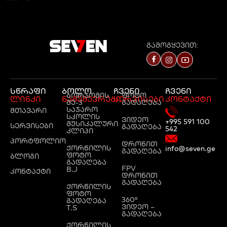
გამოგყევით:
სწრაფი
ბოლო
ჩვენი
ჩვენი
ბორჯომის
ფოტო
ლინკი
ნამუშევრები
სერვისები
კონტაქტი
მე-3
გადაღება
საჯარო
მთავარი
სკოლის
ვიდეო
+995 591 100
მუსიკალური
სერვისები
გადაღება
542
კლიპი
პორტფოლიო
დრონით
ქორწილის
info@seven.ge
გადაღება
ფოტო
ბლოგი
გადაღება
FPV
B.J
კონტაქტი
დრონით
გადაღება
ქორწილის
ფოტო
360°
გადაღება
ვიდეო –
T.S
გადაღება
ქორწილის