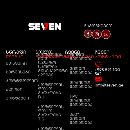
გამოგყევით:
სწრაფი
ბოლო
ჩვენი
ჩვენი
ბორჯომის
ფოტო
ლინკი
ნამუშევრები
სერვისები
კონტაქტი
მე-3
გადაღება
საჯარო
მთავარი
სკოლის
ვიდეო
+995 591 100
მუსიკალური
სერვისები
გადაღება
542
კლიპი
პორტფოლიო
დრონით
ქორწილის
info@seven.ge
გადაღება
ფოტო
ბლოგი
გადაღება
FPV
B.J
კონტაქტი
დრონით
გადაღება
ქორწილის
ფოტო
360°
გადაღება
ვიდეო –
T.S
გადაღება
ქორწილის