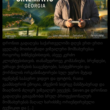
დრონით გადაღება საქართველოში დღეს ერთ-ერთი
ყველაზე მოთხოვნადი ვიზუალური მომსახურებაა
როგორც ბიზნესებისთვის, ასევე კერძო
კლიენტებისთვის. თანამედროვე კომპანიები, ბრენდები,
უძრავი ქონების სააგენტოები, სასტუმროები და
ქორწილის ორგანიზატორები სულ უფრო მეტად
იყენებენ საჰაერო ვიდეო და ფოტოს, რათა
გაამძაფრონ ემოცია, აჩვენონ სივრცე მასშტაბურად და
მიაღწიონ ძლიერ ვიზუალურ ეფექტს. Seven.ge დრონით
გადაღება გთავაზობთ სრულ პროფესიონალურ
მომსახურებას მაღალ ხარისხზე ორიენტირებული
ტექნიკით და […]