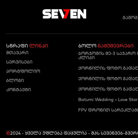
გამოგ
სწრაფი
ლინკი
ბოლო
ნამუშევრები
მთავარი
ბორჯომის მე-3 საჯარო
კლიპი
სერვისები
ქორწილის ფოტო გადაღე
პორტფოლიო
ქორწილის ფოტო გადაღე
ბლოგი
ქორწილის ფოტო გადაღ
კონტაქტი
Batumi Wedding • Love Stor
FPV დრონით სარეკლამო
©
2024 - ყველა უფლება დაცულია - შპს სევენ
ვებ-გვე