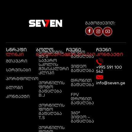
გამოგყევით:
სწრაფი
ბოლო
ჩვენი
ჩვენი
ბორჯომის
ფოტო
ლინკი
ნამუშევრები
სერვისები
კონტაქტი
მე-3
გადაღება
საჯარო
მთავარი
სკოლის
ვიდეო
+995 591 100
მუსიკალური
სერვისები
გადაღება
542
კლიპი
პორტფოლიო
დრონით
ქორწილის
info@seven.ge
გადაღება
ფოტო
ბლოგი
გადაღება
FPV
B.J
კონტაქტი
დრონით
გადაღება
ქორწილის
ფოტო
360°
გადაღება
ვიდეო –
T.S
გადაღება
ქორწილის
ფოტო