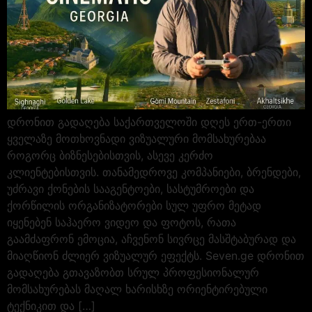
დრონით გადაღება საქართველოში დღეს ერთ-ერთი
ყველაზე მოთხოვნადი ვიზუალური მომსახურებაა
როგორც ბიზნესებისთვის, ასევე კერძო
კლიენტებისთვის. თანამედროვე კომპანიები, ბრენდები,
უძრავი ქონების სააგენტოები, სასტუმროები და
ქორწილის ორგანიზატორები სულ უფრო მეტად
იყენებენ საჰაერო ვიდეო და ფოტოს, რათა
გაამძაფრონ ემოცია, აჩვენონ სივრცე მასშტაბურად და
მიაღწიონ ძლიერ ვიზუალურ ეფექტს. Seven.ge დრონით
გადაღება გთავაზობთ სრულ პროფესიონალურ
მომსახურებას მაღალ ხარისხზე ორიენტირებული
ტექნიკით და […]