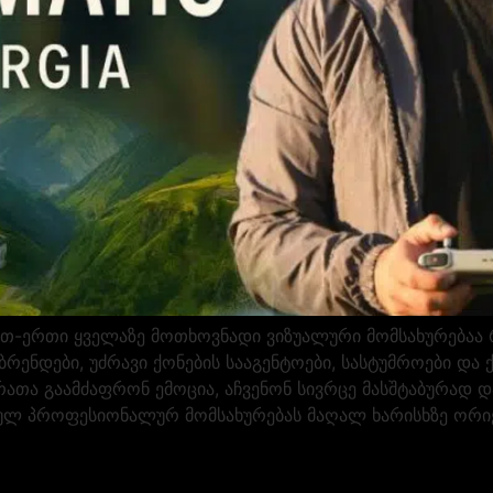
-ერთი ყველაზე მოთხოვნადი ვიზუალური მომსახურებაა რო
 ბრენდები, უძრავი ქონების სააგენტოები, სასტუმროები 
რათა გაამძაფრონ ემოცია, აჩვენონ სივრცე მასშტაბურად 
ულ პროფესიონალურ მომსახურებას მაღალ ხარისხზე ორიე