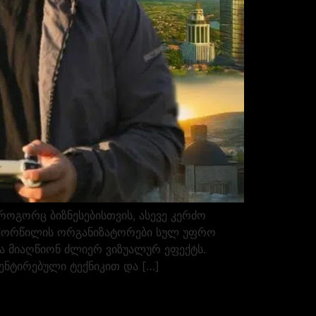
გორც ბიზნესებისთვის, ასევე კერძო
და ქორწილის ორგანიზატორები სულ უფრო
და მიაღწიონ ძლიერ ვიზუალურ ეფექტს.
ნტირებული ტექნიკით და […]