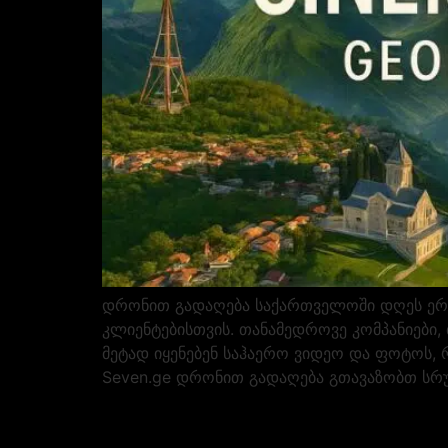
დრონით გადაღება საქართველოში დღეს ერთ
კლიენტებისთვის. თანამედროვე კომპანიები,
მეტად იყენებენ საჰაერო ვიდეო და ფოტოს, 
Seven.ge დრონით გადაღება გთავაზობთ სრ