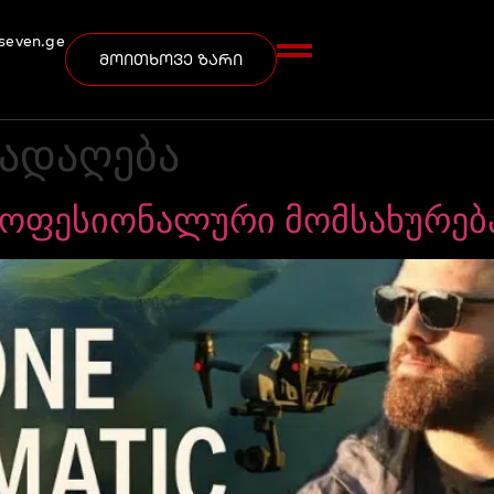
seven.ge
მოითხოვე ზარი
გადაღება
ოფესიონალური მომსახურებ