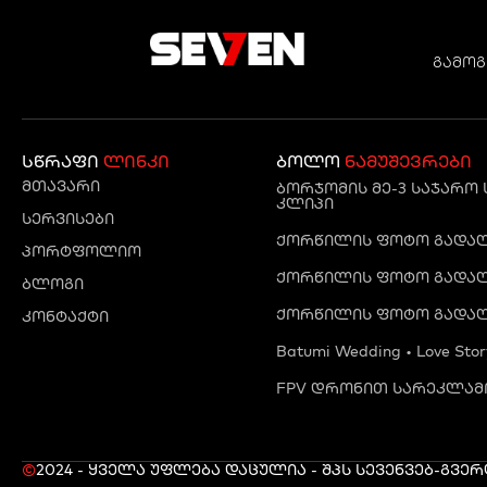
გამოგ
სწრაფი
ლინკი
ბოლო
ნამუშევრები
მთავარი
ბორჯომის მე-3 საჯარო
კლიპი
სერვისები
ქორწილის ფოტო გადაღე
პორტფოლიო
ქორწილის ფოტო გადაღე
ბლოგი
ქორწილის ფოტო გადაღ
კონტაქტი
Batumi Wedding • Love Stor
FPV დრონით სარეკლამო
©
2024 - ყველა უფლება დაცულია - შპს სევენ
ვებ-გვე