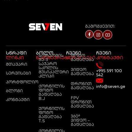
გამოგყევით:
სწრაფი
ბოლო
ჩვენი
ჩვენი
ბორჯომის
ფოტო
ლინკი
ნამუშევრები
სერვისები
კონტაქტი
მე-3
გადაღება
საჯარო
მთავარი
სკოლის
ვიდეო
+995 591 100
მუსიკალური
სერვისები
გადაღება
542
კლიპი
პორტფოლიო
დრონით
ქორწილის
info@seven.ge
გადაღება
ფოტო
ბლოგი
გადაღება
FPV
B.J
კონტაქტი
დრონით
გადაღება
ქორწილის
ფოტო
360°
გადაღება
ვიდეო –
T.S
გადაღება
ქორწილის