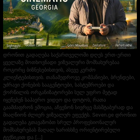
დრონით გადაღება საქართველოში დღეს ერთ-ერთი
ყველაზე მოთხოვნადი ვიზუალური მომსახურებაა
როგორც ბიზნესებისთვის, ასევე კერძო
კლიენტებისთვის. თანამედროვე კომპანიები, ბრენდები,
უძრავი ქონების სააგენტოები, სასტუმროები და
ქორწილის ორგანიზატორები სულ უფრო მეტად
იყენებენ საჰაერო ვიდეო და ფოტოს, რათა
გაამძაფრონ ემოცია, აჩვენონ სივრცე მასშტაბურად და
მიაღწიონ ძლიერ ვიზუალურ ეფექტს. Seven.ge დრონით
გადაღება გთავაზობთ სრულ პროფესიონალურ
მომსახურებას მაღალ ხარისხზე ორიენტირებული
ტექნიკით და […]