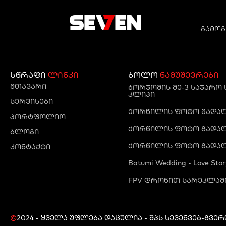
გამოგ
სწრაფი
ლინკი
ბოლო
ნამუშევრები
მთავარი
ბორჯომის მე-3 საჯარო
კლიპი
სერვისები
ქორწილის ფოტო გადაღე
პორტფოლიო
ქორწილის ფოტო გადაღე
ბლოგი
ქორწილის ფოტო გადაღ
კონტაქტი
Batumi Wedding • Love Stor
FPV დრონით სარეკლამო
©
2024 - ყველა უფლება დაცულია - შპს სევენ
ვებ-გვე