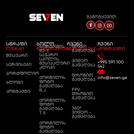
გამოგყევით:
სწრაფი
ბოლო
ჩვენი
ჩვენი
ბორჯომის
ფოტო
ლინკი
ნამუშევრები
სერვისები
კონტაქტი
მე-3
გადაღება
საჯარო
მთავარი
სკოლის
ვიდეო
+995 591 100
მუსიკალური
სერვისები
გადაღება
542
კლიპი
პორტფოლიო
დრონით
ქორწილის
info@seven.ge
გადაღება
ფოტო
ბლოგი
გადაღება
FPV
B.J
კონტაქტი
დრონით
გადაღება
ქორწილის
ფოტო
360°
გადაღება
ვიდეო –
T.S
გადაღება
ქორწილის
ფოტო
გადაღება