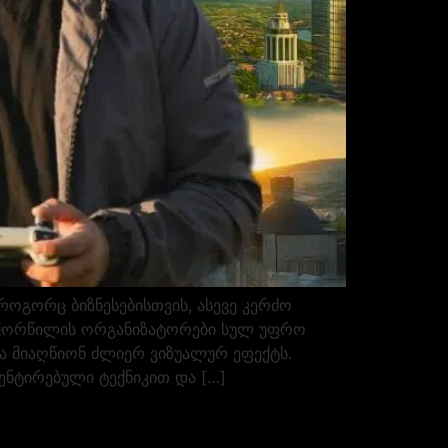
გორც ბიზნესებისთვის, ასევე კერძო
და ქორწილის ორგანიზატორები სულ უფრო
და მიაღწიონ ძლიერ ვიზუალურ ეფექტს.
ნტირებული ტექნიკით და […]