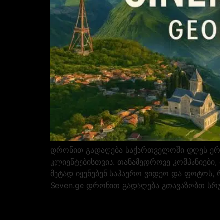
დრონით გადაღება საქართველოში დღეს ერთ
კლიენტებისთვის. თანამედროვე კომპანიები,
მეტად იყენებენ საჰაერო ვიდეო და ფოტოს, 
Seven.ge დრონით გადაღება გთავაზობთ სრ