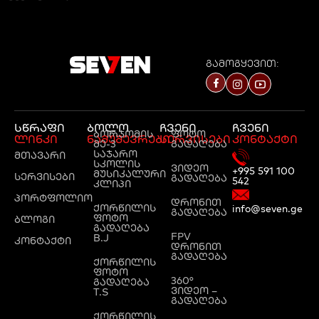
გამოგყევით:
სწრაფი
ბოლო
ჩვენი
ჩვენი
ბორჯომის
ფოტო
ლინკი
ნამუშევრები
სერვისები
კონტაქტი
მე-3
გადაღება
საჯარო
მთავარი
სკოლის
ვიდეო
+995 591 100
მუსიკალური
სერვისები
გადაღება
542
კლიპი
პორტფოლიო
დრონით
ქორწილის
info@seven.ge
გადაღება
ფოტო
ბლოგი
გადაღება
FPV
B.J
კონტაქტი
დრონით
გადაღება
ქორწილის
ფოტო
360°
გადაღება
ვიდეო –
T.S
გადაღება
ქორწილის