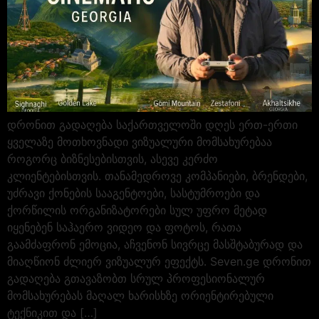
დრონით გადაღება საქართველოში დღეს ერთ-ერთი
ყველაზე მოთხოვნადი ვიზუალური მომსახურებაა
როგორც ბიზნესებისთვის, ასევე კერძო
კლიენტებისთვის. თანამედროვე კომპანიები, ბრენდები,
უძრავი ქონების სააგენტოები, სასტუმროები და
ქორწილის ორგანიზატორები სულ უფრო მეტად
იყენებენ საჰაერო ვიდეო და ფოტოს, რათა
გაამძაფრონ ემოცია, აჩვენონ სივრცე მასშტაბურად და
მიაღწიონ ძლიერ ვიზუალურ ეფექტს. Seven.ge დრონით
გადაღება გთავაზობთ სრულ პროფესიონალურ
მომსახურებას მაღალ ხარისხზე ორიენტირებული
ტექნიკით და […]