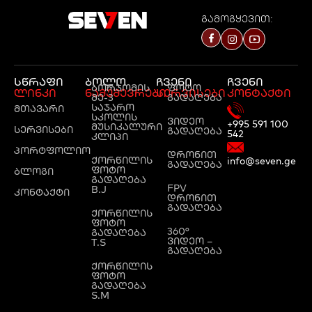
გამოგყევით:
სწრაფი
ბოლო
ჩვენი
ჩვენი
ბორჯომის
ფოტო
ლინკი
ნამუშევრები
სერვისები
კონტაქტი
მე-3
გადაღება
საჯარო
მთავარი
სკოლის
ვიდეო
+995 591 100
მუსიკალური
სერვისები
გადაღება
542
კლიპი
პორტფოლიო
დრონით
ქორწილის
info@seven.ge
გადაღება
ფოტო
ბლოგი
გადაღება
FPV
B.J
კონტაქტი
დრონით
გადაღება
ქორწილის
ფოტო
360°
გადაღება
ვიდეო –
T.S
გადაღება
ქორწილის
ფოტო
გადაღება
S.M