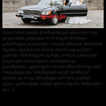
რატომ არის ბათუმი ქორწილისთვის იდეალური? თუ
ყოველთვის გინდოდათ რომ თქვენი ქორწილი
გამორჩეული ყოფილიყო – ბათუმი ამისთვის უბრალოდ
ზეციური ადგილია.ზღვასთან ახლოს გადაღებული
კადრები, მზის ჩასვლის ფერები, პორტის განათებები,
პიაცას ევროპული სტილი, თანამედროვე
ცათამბჯენები…ყველაფერი ერთად ქმნის სწორედ იმას,
რასაც წყვილები “სინემატოგრაფიულ ქორწილს“
ეძახიან. და როცა ამას ემატება დრონის კადრები,
ყველა კადრი ხდება ორჯერ უფრო მაგარი, მასშტაბური
და […]