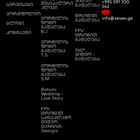
ვიდეო
+995 591 100
მუსიკალური
სერვისები
გადაღება
542
კლიპი
პორტფოლიო
დრონით
ქორწილის
info@seven.ge
გადაღება
ფოტო
ბლოგი
გადაღება
FPV
B.J
კონტაქტი
დრონით
გადაღება
ქორწილის
ფოტო
360°
გადაღება
ვიდეო –
T.S
გადაღება
ქორწილის
ფოტო
გადაღება
S.M
Batumi
Wedding •
Love Story
FPV
დრონით
სარეკლამო
ვიდეო
SONNIVA
Georgia