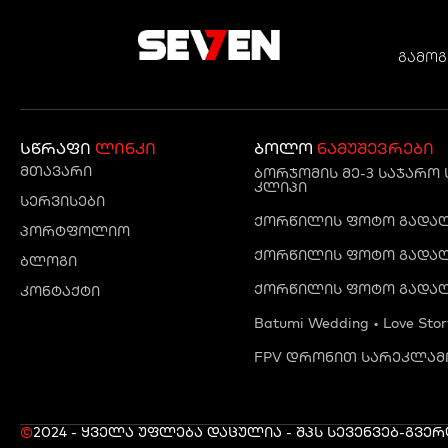
გამოგ
სწრაფი
ლინკი
ბოლო
ნამუშევრები
მთავარი
ბორჯომის მე-3 საჯარო
კლიპი
სერვისები
ქორწილის ფოტო გადაღე
პორტფოლიო
ქორწილის ფოტო გადაღე
ბლოგი
ქორწილის ფოტო გადაღ
კონტაქტი
Batumi Wedding • Love Stor
FPV დრონით სარეკლამო
©
2024 - ყველა უფლება დაცულია - შპს სევენ
ვებ-გვე