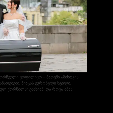
ორჩეული ყოფილიყო – ბათუმი ამისთვის
ნათებები, პიაცას ევროპული სტილი,
ულ ქორწილს“ ეძახიან. და როცა ამას