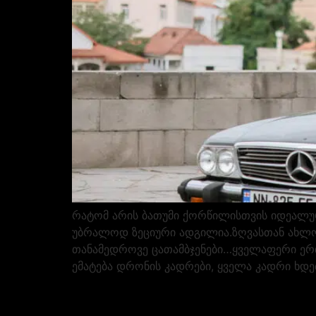
რატომ არის ბათუმი ქორწილისთვის იდეალუ
უბრალოდ ზეციური ადგილია.ზღვასთან ახლოს
თანამედროვე ცათამბჯენები…ყველაფერი ერთა
ემატება დრონის კადრები, ყველა კადრი ხდე