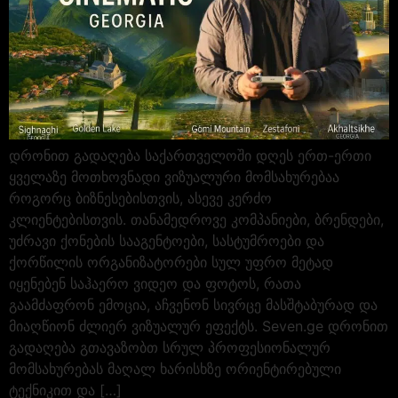
დრონით გადაღება საქართველოში დღეს ერთ-ერთი
ყველაზე მოთხოვნადი ვიზუალური მომსახურებაა
როგორც ბიზნესებისთვის, ასევე კერძო
კლიენტებისთვის. თანამედროვე კომპანიები, ბრენდები,
უძრავი ქონების სააგენტოები, სასტუმროები და
ქორწილის ორგანიზატორები სულ უფრო მეტად
იყენებენ საჰაერო ვიდეო და ფოტოს, რათა
გაამძაფრონ ემოცია, აჩვენონ სივრცე მასშტაბურად და
მიაღწიონ ძლიერ ვიზუალურ ეფექტს. Seven.ge დრონით
გადაღება გთავაზობთ სრულ პროფესიონალურ
მომსახურებას მაღალ ხარისხზე ორიენტირებული
ტექნიკით და […]