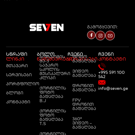
გამოგყევით:
სწრაფი
ბოლო
ჩვენი
ჩვენი
ბორჯომის
ფოტო
ლინკი
ნამუშევრები
სერვისები
კონტაქტი
მე-3
გადაღება
საჯარო
მთავარი
სკოლის
ვიდეო
+995 591 100
მუსიკალური
სერვისები
გადაღება
542
კლიპი
პორტფოლიო
დრონით
ქორწილის
info@seven.ge
გადაღება
ფოტო
ბლოგი
გადაღება
FPV
B.J
კონტაქტი
დრონით
გადაღება
ქორწილის
ფოტო
360°
გადაღება
ვიდეო –
T.S
გადაღება
ქორწილის