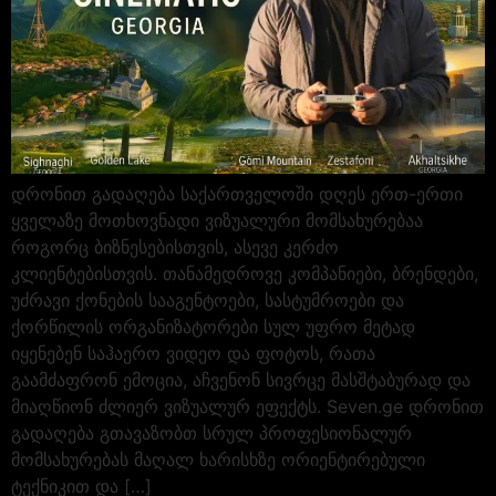
დრონით გადაღება საქართველოში დღეს ერთ-ერთი
ყველაზე მოთხოვნადი ვიზუალური მომსახურებაა
როგორც ბიზნესებისთვის, ასევე კერძო
კლიენტებისთვის. თანამედროვე კომპანიები, ბრენდები,
უძრავი ქონების სააგენტოები, სასტუმროები და
ქორწილის ორგანიზატორები სულ უფრო მეტად
იყენებენ საჰაერო ვიდეო და ფოტოს, რათა
გაამძაფრონ ემოცია, აჩვენონ სივრცე მასშტაბურად და
მიაღწიონ ძლიერ ვიზუალურ ეფექტს. Seven.ge დრონით
გადაღება გთავაზობთ სრულ პროფესიონალურ
მომსახურებას მაღალ ხარისხზე ორიენტირებული
ტექნიკით და […]