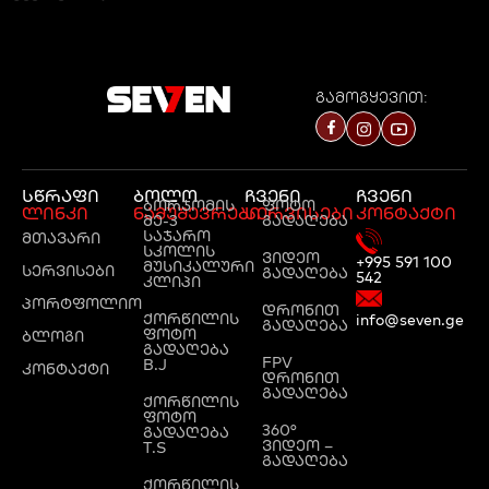
გამოგყევით:
სწრაფი
ბოლო
ჩვენი
ჩვენი
ბორჯომის
ფოტო
ლინკი
ნამუშევრები
სერვისები
კონტაქტი
მე-3
გადაღება
საჯარო
მთავარი
სკოლის
ვიდეო
+995 591 100
მუსიკალური
სერვისები
გადაღება
542
კლიპი
პორტფოლიო
დრონით
ქორწილის
info@seven.ge
გადაღება
ფოტო
ბლოგი
გადაღება
FPV
B.J
კონტაქტი
დრონით
გადაღება
ქორწილის
ფოტო
360°
გადაღება
ვიდეო –
T.S
გადაღება
ქორწილის