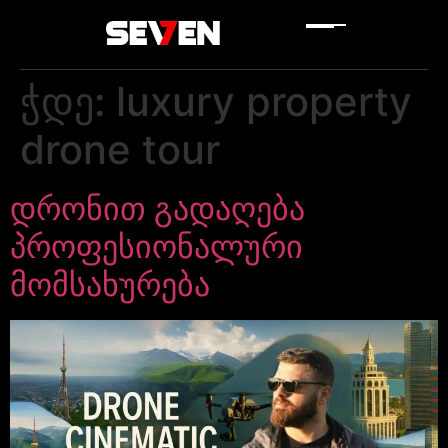
ჭდე:
luxury property
drone tour
დრონით გადაღება
პროფესიონალური
მომსახურება