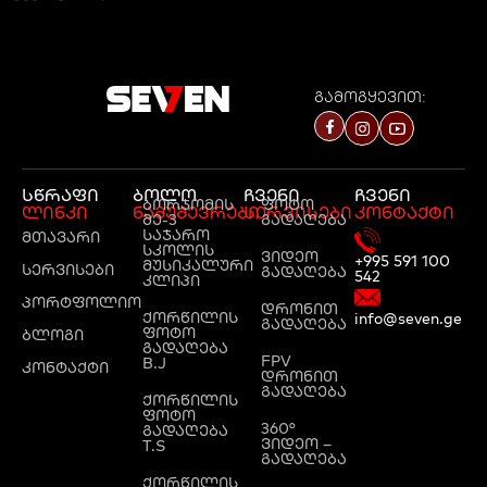
გამოგყევით:
სწრაფი
ბოლო
ჩვენი
ჩვენი
ბორჯომის
ფოტო
ლინკი
ნამუშევრები
სერვისები
კონტაქტი
მე-3
გადაღება
საჯარო
მთავარი
სკოლის
ვიდეო
+995 591 100
მუსიკალური
სერვისები
გადაღება
542
კლიპი
პორტფოლიო
დრონით
ქორწილის
info@seven.ge
გადაღება
ფოტო
ბლოგი
გადაღება
FPV
B.J
კონტაქტი
დრონით
გადაღება
ქორწილის
ფოტო
360°
გადაღება
ვიდეო –
T.S
გადაღება
ქორწილის