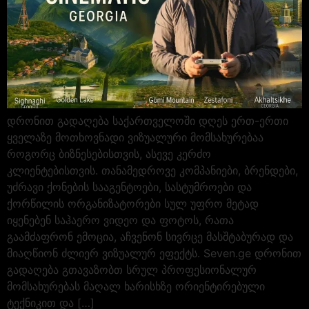
დრონით გადაღება საქართველოში დღეს ერთ-ერთი
ყველაზე მოთხოვნადი ვიზუალური მომსახურებაა
როგორც ბიზნესებისთვის, ასევე კერძო
კლიენტებისთვის. თანამედროვე კომპანიები, ბრენდები,
უძრავი ქონების სააგენტოები, სასტუმროები და
ქორწილის ორგანიზატორები სულ უფრო მეტად
იყენებენ საჰაერო ვიდეო და ფოტოს, რათა
გაამძაფრონ ემოცია, აჩვენონ სივრცე მასშტაბურად და
მიაღწიონ ძლიერ ვიზუალურ ეფექტს. Seven.ge დრონით
გადაღება გთავაზობთ სრულ პროფესიონალურ
მომსახურებას მაღალ ხარისხზე ორიენტირებული
ტექნიკით და […]