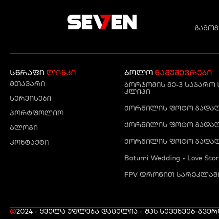
გამოგ
სწრაფი
ლინკი
ბოლო
ნამუშევრები
მთავარი
ბორჯომის მე-3 საჯარო
კლიპი
სერვისები
ქორწილის ფოტო გადაღე
პორტფოლიო
ქორწილის ფოტო გადაღე
ბლოგი
ქორწილის ფოტო გადაღ
კონტაქტი
Batumi Wedding • Love Stor
FPV დრონით სარეკლამო
©
2024 - ყველა უფლება დაცულია - შპს სევენ
ვებ-გვე