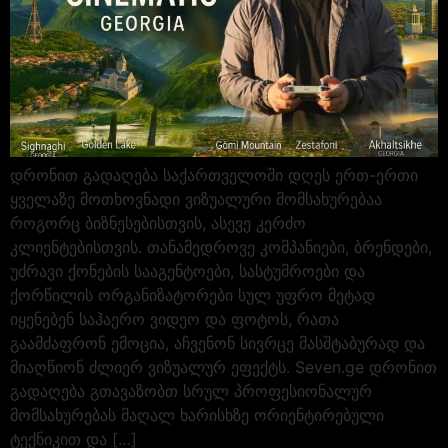
დრონით გადაღება საქართველოში დღეს ერთ-ერთი
ყველაზე მოთხოვნადი ვიზუალური მომსახურებაა
როგორც ბიზნესებისთვის, ასევე კერძო
კლიენტებისთვის. თანამედროვე კომპანიები, ბრენდები,
უძრავი ქონების სააგენტოები, სასტუმროები და
ქორწილის ორგანიზატორები სულ უფრო მეტად
იყენებენ საჰაერო ვიდეო და ფოტოს, რათა
გაამძაფრონ ემოცია, აჩვენონ სივრცე მასშტაბურად და
მიაღწიონ ძლიერ ვიზუალურ ეფექტს. Seven.ge დრონით
გადაღება გთავაზობთ სრულ პროფესიონალურ
მომსახურებას მაღალ ხარისხზე ორიენტირებული
ტექნიკით და […]