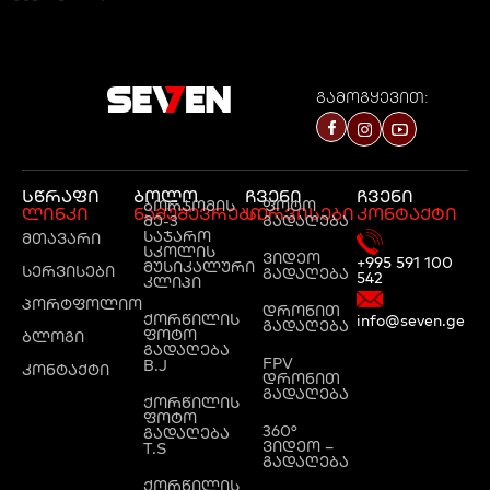
გამოგყევით:
სწრაფი
ბოლო
ჩვენი
ჩვენი
ბორჯომის
ფოტო
ლინკი
ნამუშევრები
სერვისები
კონტაქტი
მე-3
გადაღება
საჯარო
მთავარი
სკოლის
ვიდეო
+995 591 100
მუსიკალური
სერვისები
გადაღება
542
კლიპი
პორტფოლიო
დრონით
ქორწილის
info@seven.ge
გადაღება
ფოტო
ბლოგი
გადაღება
FPV
B.J
კონტაქტი
დრონით
გადაღება
ქორწილის
ფოტო
360°
გადაღება
ვიდეო –
T.S
გადაღება
ქორწილის