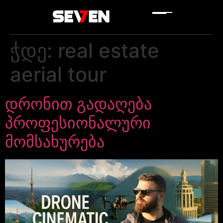
ჭდე:
real estate
aerial tour
დრონით გადაღება
პროფესიონალური
მომსახურება