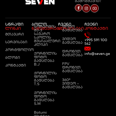
გამოგყევით:
სწრაფი
ბოლო
ჩვენი
ჩვენი
ბორჯომის
ფოტო
ლინკი
ნამუშევრები
სერვისები
კონტაქტი
მე-3
გადაღება
საჯარო
მთავარი
სკოლის
ვიდეო
+995 591 100
მუსიკალური
სერვისები
გადაღება
542
კლიპი
პორტფოლიო
დრონით
ქორწილის
info@seven.ge
გადაღება
ფოტო
ბლოგი
გადაღება
FPV
B.J
კონტაქტი
დრონით
გადაღება
ქორწილის
ფოტო
360°
გადაღება
ვიდეო –
T.S
გადაღება
ქორწილის
ფოტო
გადაღება
S.M
Batumi